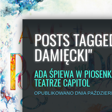
POSTS TAGGED
DAMIĘCKI"
ADA ŚPIEWA W PIOSENK
TEATRZE CAPITOL
OPUBLIKOWANO DNIA PAŹDZIERN