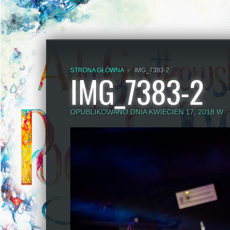
STRONA GŁÓWNA
»
IMG_7383-2
IMG_7383-2
OPUBLIKOWANO DNIA KWIECIEŃ 17, 2018 W