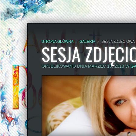
STRONA GŁÓWNA
»
GALERIA
»
SESJA ZDJĘCIOWA
SESJA ZDJĘC
OPUBLIKOWANO DNIA MARZEC 15, 2018 W
GA