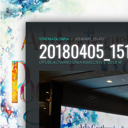
STRONA GŁÓWNA
»
20180405_151457
20180405_15
OPUBLIKOWANO DNIA KWIECIEŃ 5, 2018 W