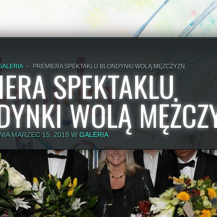
GALERIA
»
PREMIERA SPEKTAKLU BLONDYNKI WOLĄ MĘŻCZYZN
IERA SPEKTAKLU
DYNKI WOLĄ MĘŻCZ
IA MARZEC 15, 2018 W
GALERIA