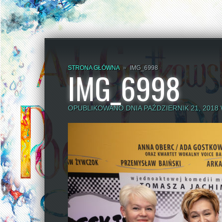
STRONA GŁÓWNA
»
IMG_6998
IMG_6998
OPUBLIKOWANO DNIA PAŹDZIERNIK 21, 2018