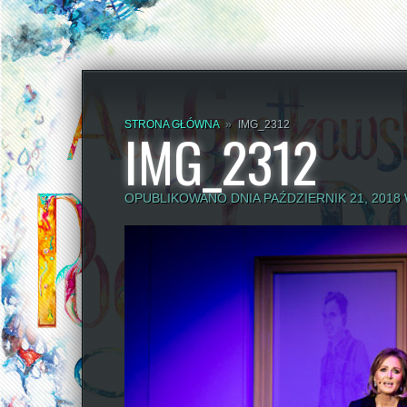
STRONA GŁÓWNA
»
IMG_2312
IMG_2312
OPUBLIKOWANO DNIA PAŹDZIERNIK 21, 2018