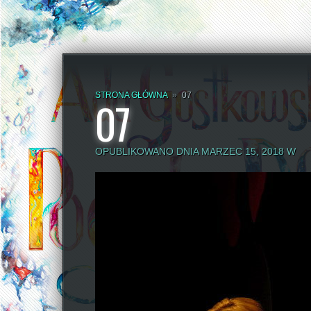
STRONA GŁÓWNA
»
07
07
OPUBLIKOWANO DNIA MARZEC 15, 2018 W