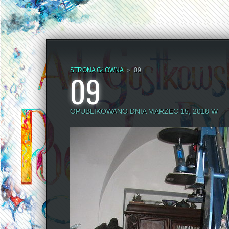
STRONA GŁÓWNA
»
09
09
OPUBLIKOWANO DNIA MARZEC 15, 2018 W