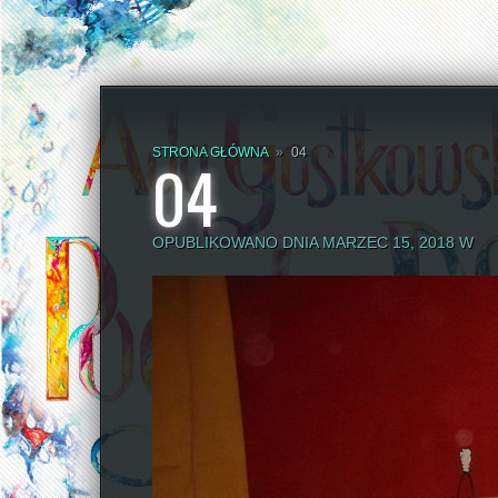
STRONA GŁÓWNA
»
04
04
OPUBLIKOWANO DNIA MARZEC 15, 2018 W