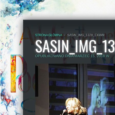
STRONA GŁÓWNA
»
SASIN_IMG_1328_CKWM
SASIN_IMG_1
OPUBLIKOWANO DNIA MARZEC 15, 2018 W