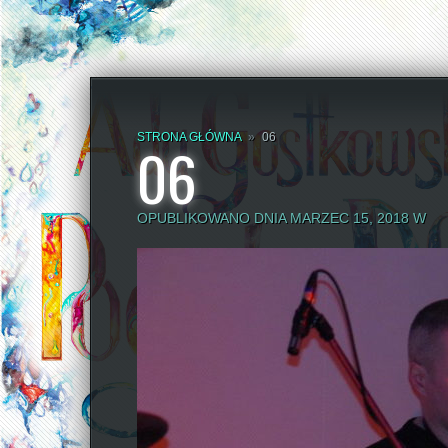
STRONA GŁÓWNA
»
06
06
OPUBLIKOWANO DNIA MARZEC 15, 2018 W