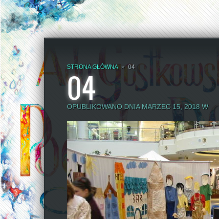
STRONA GŁÓWNA
»
04
04
OPUBLIKOWANO DNIA MARZEC 15, 2018 W