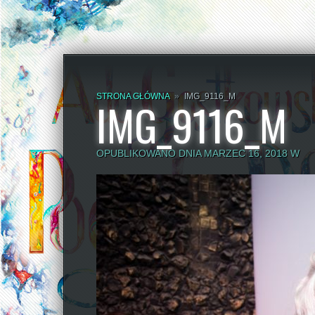
STRONA GŁÓWNA
»
IMG_9116_M
IMG_9116_M
OPUBLIKOWANO DNIA MARZEC 16, 2018 W