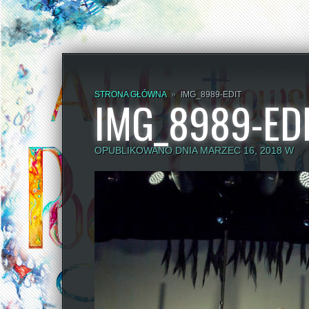
STRONA GŁÓWNA
»
IMG_8989-EDIT
IMG_8989-ED
OPUBLIKOWANO DNIA MARZEC 16, 2018 W