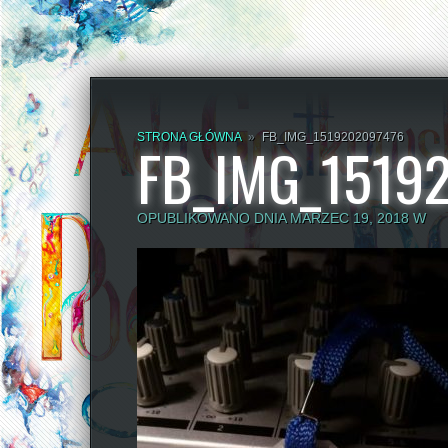
STRONA GŁÓWNA
»
FB_IMG_1519202097476
FB_IMG_1519
OPUBLIKOWANO DNIA MARZEC 19, 2018 W