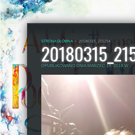
STRONA GŁÓWNA
»
20180315_215254
20180315_21
OPUBLIKOWANO DNIA MARZEC 19, 2018 W