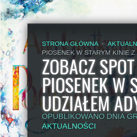
STRONA GŁÓWNA
»
AKTUALN
PIOSENEK W STARYM KINIE Z
ZOBACZ SPO
PIOSENEK W S
UDZIAŁEM AD
OPUBLIKOWANO DNIA GRU
AKTUALNOŚCI