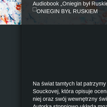
Audiobook „Oniegin był Rusk
Na świat tamtych lat patrzymy
Souckovej, która opisuje oce
niej oraz swój wewnętrzny św
Autorka stopniowo układa moz