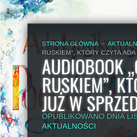
STRONA GŁÓWNA
»
AKTUALN
RUSKIEM”, KTÓRY CZYTA ADA
AUDIOBOOK „
RUSKIEM”, K
JUŻ W SPRZED
OPUBLIKOWANO DNIA LIS
AKTUALNOŚCI