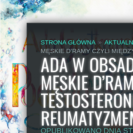
STRONA GŁÓWNA
»
AKTUALN
MĘSKIE D’RAMY CZYLI MIĘD
ADA W OBSAD
MĘSKIE D’RAM
TESTOSTERON
REUMATYZME
OPUBLIKOWANO DNIA STY