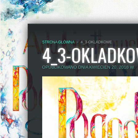
STRONA GŁÓWNA
»
4_3-OKLADKOWE
4_3-OKLADK
OPUBLIKOWANO DNIA KWIECIEŃ 20, 2018 W