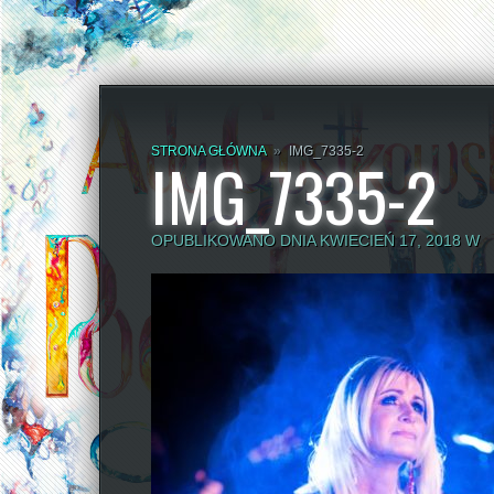
STRONA GŁÓWNA
»
IMG_7335-2
IMG_7335-2
OPUBLIKOWANO DNIA KWIECIEŃ 17, 2018 W