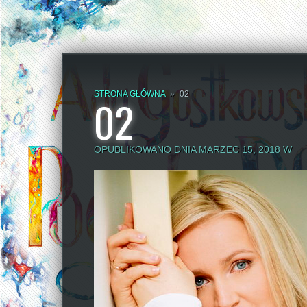
STRONA GŁÓWNA
»
02
02
OPUBLIKOWANO DNIA MARZEC 15, 2018 W