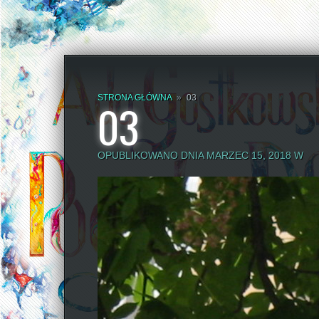
STRONA GŁÓWNA
»
03
03
OPUBLIKOWANO DNIA MARZEC 15, 2018 W